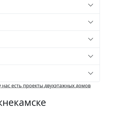
у нас есть
проекты двухэтажных домов
жнекамске
Комплектация
Теплый конту