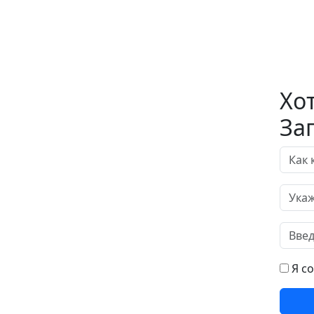
Хо
За
Я с