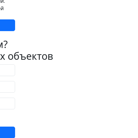
и.
ей
м?
х объектов