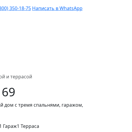
(800) 350-18-75
Написать в WhatsApp
ой и террасой
169
 дом с тремя спальнями, гаражом,
1 Гараж
1 Терраса