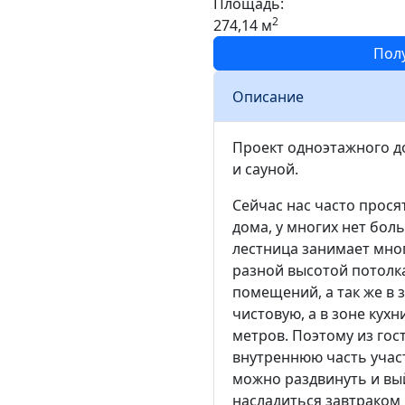
Площадь:
2
274,14 м
Пол
Описание
Проект одноэтажного до
и сауной.
Сейчас нас часто прос
дома, у многих нет бол
лестница занимает мног
разной высотой потолка
помещений, а так же в 
чистовую, а в зоне кухн
метров. Поэтому из го
внутреннюю часть учас
можно раздвинуть и вы
насладиться завтраком 