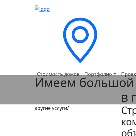
Стоимость домов
Портфолио
Проек
Имеем большой 
в 
Ст
другие услуги/
ко
об