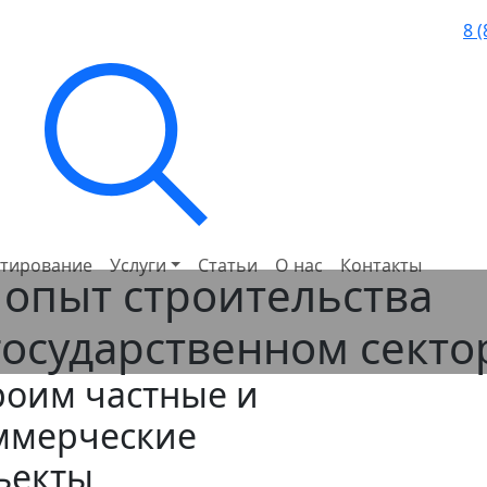
8 
тирование
Услуги
Статьи
О нас
Контакты
опыт строительства
государственном секто
роим частные и
ммерческие
ъекты