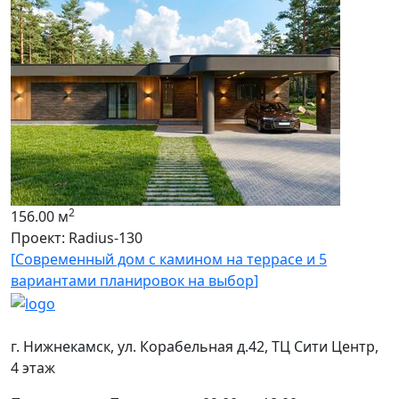
2
П
[
к
2
156.00 м
Проект: Radius-130
[
Современный дом с камином на террасе и 5
вариантами планировок на выбор
]
Контакты
г. Нижнекамск
,
ул. Корабельная д.42
, ТЦ Сити Центр,
4 этаж