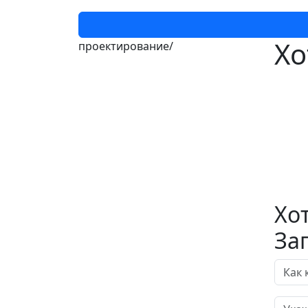
Хо
проектирование/
Хо
За