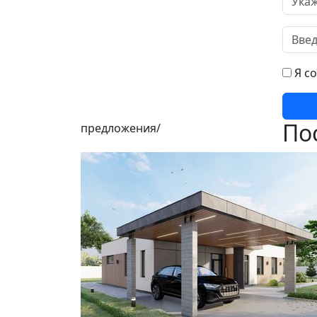
Я с
По
предложения/