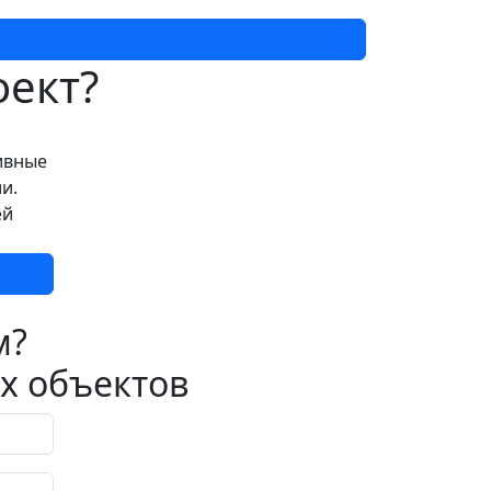
оект?
ивные
и.
ей
м?
х объектов