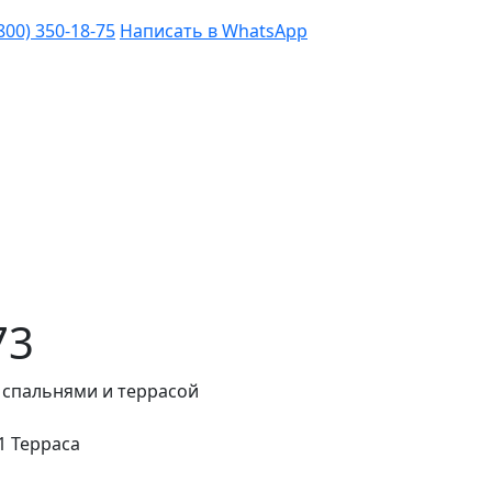
(800) 350-18-75
Написать в WhatsApp
73
 спальнями и террасой
1 Терраса