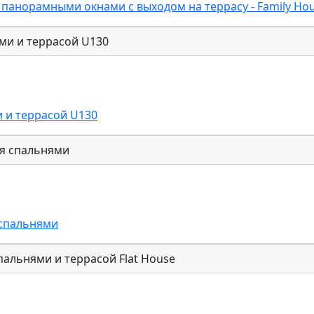
панорамными окнами с выходом на террасу - Family Ho
 и террасой U130
 спальнями