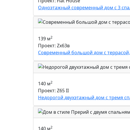
Проект: Flat House
Одноэтажный современный дом с 3 спал
2
139 м
Проект: Zx63в
Современный большой дом с террасой,
2
140 м
Проект: Z65 II
Недорогой двухэтажный дом с тремя с
2
140 м