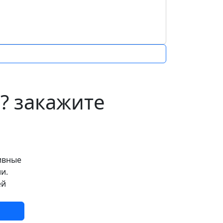
ы?
закажите
ивные
и.
ей