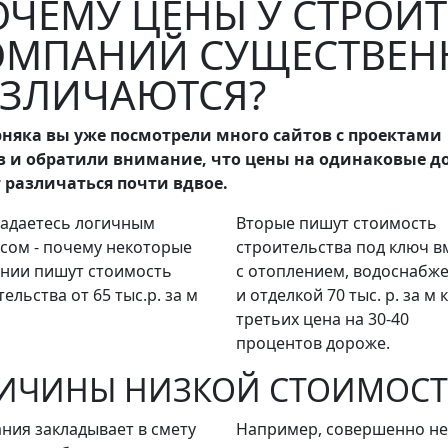
ОЧЕМУ ЦЕНЫ У СТРОИ
ОМПАНИЙ СУЩЕСТВЕН
АЗЛИЧАЮТСЯ?
няка вы уже посмотрели много сайтов с проектами
 и обратили внимание, что цены на одинаковые д
 различаться почти вдвое.
задаетесь логичным
Вторые пишут стоимость
сом - почему некоторые
строительства под ключ в
нии пишут стоимость
с отоплением, водоснабж
ельства от 65 тыс.р. за м
и отделкой 70 тыс. р. за м к
третьих цена на 30-40
процентов дороже.
ИЧИНЫ НИЗКОЙ СТОИМОСТ
ния закладывает в смету
Например, совершенно не