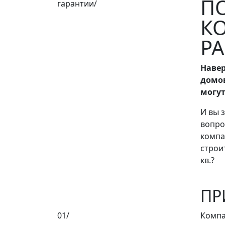
П
гарантии/
К
Р
Навер
домов
могут
И вы 
вопро
компа
строит
кв.?
ПР
01/
Компа