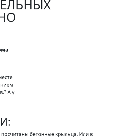
ТЕЛЬНЫХ
НО
ома
месте
ением
в.? А у
И:
 посчитаны бетонные крыльца. Или в